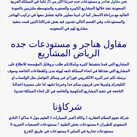
نحن
مقاول هناجر
و مستودعات جده خبرتنا اكثر من 25 عاما في المملكه العربية
السعودية ننفذ خلالها المشاريع الكبيره والصغيره والمتوسطه ملتزمين بالجودة
العاليه مع مراعاة الاسعار كما ان لدينا معايير عالية نتعامل معها في تركيب الهناجر
والمستودعات وفي القسم التالي تجدون فيه بعض شركائنا الذين قمت بتنفيذ
مشاريع لهم في السعوديه
مقاول هناجر و مستودعات جده
الرياض المشاريع
المشاريع التي قمنا بتنفيذها كثيره وبامكانكم طلب بروفايل المؤسسة للاطلاع على
المشاريع التي نفذناها في انحاء المملكة تابعه لهيئه مدن وللقطاعات الخاصه وسوف
نرسله لكم عبر البريد الالكتروني فورا او عبر وسائل التواصل مثل الواتساب او
التليجرام وغيرها نحن قريبون منكم جدا وخبرتنا تشهد لنا على مسيرة اعمالنا
الناجحه في تنفيذ المشاريع الحكومية والخاصه في كل انحاء المملكة تجدونا
شركاؤنا
شركة نجوم السلام العقاريه 2 وكالة الجبر للسيارات 3 العثيم مول 4 ساكو 5 النادي
السعودي للطيران 6 مستودعات بخش الطبيه 7 مستودعات الجمعيات الخيريه 8
مستودعات تجارية في السلي 9 مستودعات في طريق الخرج