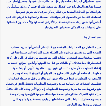
عندما نحتاج إلى أية بيانات خاصة بك , فإننا سنطلب منك تقديمها بمحض إرادتك. حيث
ستساعدنا هذه المعلومات في الاتصال بك وتنفيذ طلباتك حيثما كان ذلك ممكنناً. لن
يتم اطلاقاً بيع البيانات المقدمة من قبلك إلى أي طرف ثالث بغرض تسويقها
لمصلحته الخاصة دون الحصول على موافقتك المسبقة والمكتوبة ما لم يتم ذلك على
أساس أنها ضمن بيانات جماعية تستخدم للأغراض الإحصائية والأبحاث دون اشتمالها
على أية بيانات من الممكن استخدامها للتعريف بك.
عند الاتصال بنا
سيتم التعامل مع كافة البيانات المقدمة من قبلك على أساس أنها سرية . تتطلب
النماذج التي يتم تقديمها مباشرة على الشبكة تقديم البيانات التي ستساعدنا في
تحسين موقعنا.سيتم استخدام البيانات التي يتم تقديمها من قبلك في الرد على كافة
استفساراتك , ملاحظاتك , أو طلباتك من قبل هذا الموقع أو أيا من المواقع التابعة له .
إفشاء المعلومات لأي طرف ثالث لن نقوم ببيع , المتاجرة , تأجير , أو إفشاء أية
معلومات لمصلحة أي طرف ثالث خارج هذا الموقع, أو المواقع التابعة له.وسيتم
الكشف عن المعلومات فقط في حالة صدور أمر بذلك من قبل أي سلطة قضائية أو
تنظيمية. التعديلات على سياسة سرية وخصوصية المعلومات نحتفظ بالحق في تعديل
بنود وشروط سياسة سرية وخصوصية المعلومات إن لزم الأمر ومتى كان ذلك ملائماً.
سيتم تنفيذ التعديلات هنا او على صفحة سياسة الخصوصية الرئيسية وسيتم بصفة
مستمرة إخطارك بالبيانات التي حصلنا عليها , وكيف سنستخدمها والجهة التي
سنقوم بتزويدها بهذه البيانات.