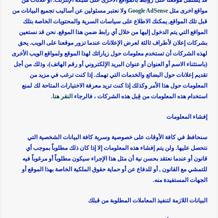
قد يشتمل موقعنا على روابط بالمواقع الأخرى على شبكة الإنترنت. او علانات من
مواقع اخرى مثل
Google AdSense
ولا نعتبر مسئولين عن أساليب تجميع البيانات من
قبل تلك المواقع, يمكنك الاطلاع على سياسات السرية والمحتويات الخاصة بتلك
المواقع التي يتم الدخول إليها من خلال أي رابط ضمن هذا الموقع. نحن قد نستعين
بشركات إعلان لأطراف ثالثة لعرض الإعلانات عندما تزور موقعنا على الويب. يحق
لهذه الشركات أن تستخدم معلومات حول زياراتك لهذا الموقع ولمواقع الويب الأخرى
(باستثناء الاسم أو العنوان أو عنوان البريد الإلكتروني أو رقم الهاتف)، وذلك من أجل
تقديم إعلانات حول البضائع والخدمات التي تهمك. إذا كنت ترغب في مزيد من
المعلومات حول هذا الأمر وكذلك إذا كنت تريد معرفة الاختيارات المتاحة لك لمنع
استخدام هذه المعلومات من قِبل هذه الشركات ، فالرجاء
النقر هنا
.
إفشاء المعلومات
سنحافظ في كافة الأوقات على خصوصية وسرية كافة البيانات الشخصية التي
نتحصل عليها. ولن يتم إفشاء هذه المعلومات إلا إذا كان ذلك مطلوباً بموجب أي
قانون أو عندما نعتقد بحسن نية أن مثل هذا الإجراء سيكون مطلوباً أو مرغوباً فيه
للتمشي مع القانون , أو للدفاع عن أو حماية حقوق الملكية الخاصة بهذا الموقع أو
الجهات المستفيدة منه.
البيانات اللازمة لتنفيذ المعاملات المطلوبة من قبلك