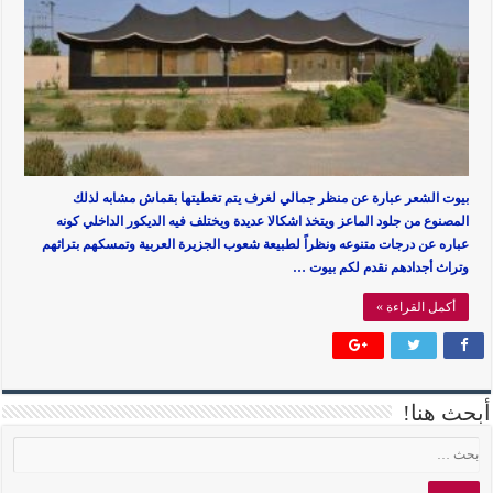
بيوت الشعر عبارة عن منظر جمالي لغرف يتم تغطيتها بقماش مشابه لذلك
المصنوع من جلود الماعز ويتخذ اشكالا عديدة ويختلف فيه الديكور الداخلي كونه
عباره عن درجات متنوعه ونظراً لطبيعة شعوب الجزيرة العربية وتمسكهم بتراثهم
وتراث أجدادهم نقدم لكم بيوت …
أكمل القراءة »
أبحث هنا!