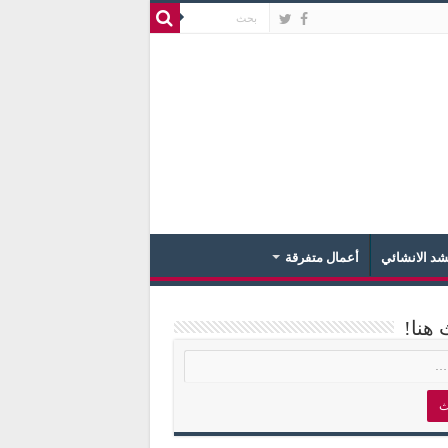
د الانشائي
أعمال متفرقة
 هنا!