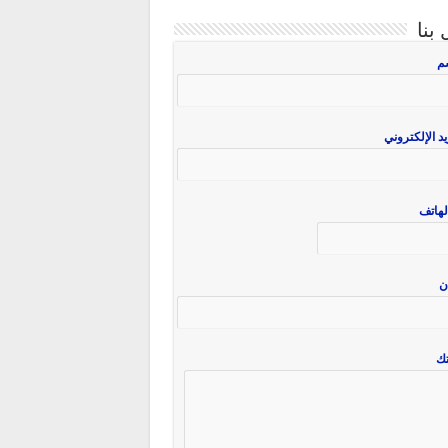
بنا
سم
يد الإلكتروني
لهاتف
ن
ك