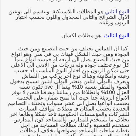
النوع الثاني
هو المظلات البلاستيكية وتنقسم الى نوعين
الاول الشرائح والثاني المجدول واللون بحسب اختيار
الزبون ورغبته
النوع الثالث
هو مظلات لكسان
كما ان القماش يختلف من حيث التصنيع ومن حيث
الجودة ومن حيث الشكل فهناك بي في سي وهو انواع
من حيث التصنيع يصل الى اربعه او خمسه انواع بينما
كل نوع تختلف جودة وله درجات من الادنى الى الاعلى
حتى نمكن الزبون من اختيار النوع المناسب له حسب
رغبته وامكانيته وهناك نوع اخر يركب من القماش
ويعرف بالبولي ايثلين وتعتبر البولي ايثلين تسمح بدخول
الضوء والمطر بنسبة 10% بينما ال pvc تكون نسبة
العزل 100% وانطلاقا من رسالتنا وهدفنا فنحن لا نوفر
الانواع الرديئة جدا حيث اننا نمنح ضمان على الخدمه
بحسب انواعها يصل الى عشر سنوات وتختلف التصاميم
الحديدة بحسب المكان فـ مظلات مواقف السيارت
للشركات والمؤسسات الحكومية تاخذ شكلا وطابعا اخر
بخلاف ما يستخدم للمدارس والمساجد كون المدارس
تستخدم للتغطية وكذلك مظلات المساجد من اجل
تغطية ساحات المساجد وضواحيها بخلاف المظلات
الاخرى التي تستخدم كمواقف سيارات وعلية فنحن