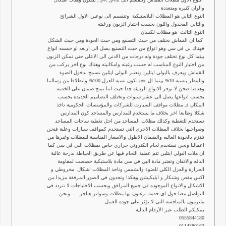
والوان كثيره ومتعددة
النوع الثاني هو المظلات البلاستيكية وتنقسم الى نوعين الاول الشرائح
والثاني المجدول واللون بحسب اختيار الزبون ورغبته
النوع الثالث هو مظلات لكسان
كما ان القماش يختلف من حيث التصنيع ومن حيث الجودة ومن حيث الشكل
فهناك بي في سي وهو انواع من حيث التصنيع يصل الى اربعه او خمسه انواع
بينما كل نوع تختلف جودة وله درجات من الادنى الى الاعلى حتى نمكن الزبون
من اختيار النوع المناسب له حسب رغبته وامكانيته وهناك نوع اخر يركب من
القماش ويعرف بالبولي ايثلين وتعتبر البولي ايثلين تسمح بدخول الضوء
والمطر بنسبة 10% بينما ال pvc تكون نسبة العزل 100% وانطلاقا من رسالتنا
وهدفنا فنحن لا نوفر الانواع الرديئة جدا حيث اننا نمنح ضمان على الخدمه
بحسب انواعها يصل الى عشر سنوات وتختلف التصاميم الحديدة بحسب
المكان فـ مظلات مواقف السيارت للشركات والمؤسسات الحكومية تاخذ
شكلا وطابعا اخر بخلاف ما يستخدم للمدارس والمساجد كون المدارس
تستخدم للتغطية وكذلك مظلات المساجد من اجل تغطية ساحات المساجد
وضواحيها بخلاف المظلات الاخرى التي تستخدم كمواقف سيارات وعلية فنحن
نلتزم بالجودة العاليه والضمان الاطول والاسعار المناسبة للمظلات وغيرها من
اعمالنا ونحن نستخدم لحام الكتروني حراري خاص بمظلات البي في سي كما
ان ملات البولي ايثلين تتم عملية اللحام فيها عن طريق الخياطة بدرجة عالية
الدقه والاتقان وتعتبر مادة البي في سي مادة بلاستيكية خصصت لمقاومة
الحرارة والعزل الكلي للضوء والشمس وتاخذ المظلات اشكال مخروطي و
اكس مقص وشنكار و ابليكيشن وهكذا وتجدون في الصور المرفقة مزيدا من
الاشكال والانواع الموجوده في جميع المرافق وبحسب الاحتياجات لا تتردد في
التواصل معنا حول اي حدمة ترغبون بها مظلات وسواتر هناجر …. ونحن
ملتزمون بالمنافسه التي لا تؤثر على جودة العمل
يمكنكم الطلب عبر الأرقام التالية:
0555844180
0114380162