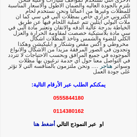
نلتزم بالجودة العاليه والضمان الاطول والاسعار المناسبة
للمظلات وغيرها من اعمالنا ونحن نستخدم لحام
الكتروني حراري خاص بمظلات البي في سي كما ان
ملات البولي ايثلين تتم عملية اللحام فيها عن طريق
الخياطة بدرجة عالية الدقه والاتقان وتعتبر مادة البي في
سي مادة بلاستيكية خصصت لمقاومة الحرارة والعزل
الكلي للضوء والشمس وتاخذ المظلات اشكال
مخروطي و اكس مقص وشنكار و ابليكيشن وهكذا
وتجدون في الصور المرفقة مزيدا من الاشكال والانواع
الموجوده في جميع المرافق وبحسب الاحتياجات لا تتردد
في التواصل معنا حول اي حدمة ترغبون بها مظلات
وسواتر
هناجر
…. ونحن ملتزمون بالمنافسه التي لا تؤثر
على جودة العمل
يمكنكم الطلب عبر الأرقام التالية:
0555844180
0114380162
او عبر النموذج التالي
أضغط هنا