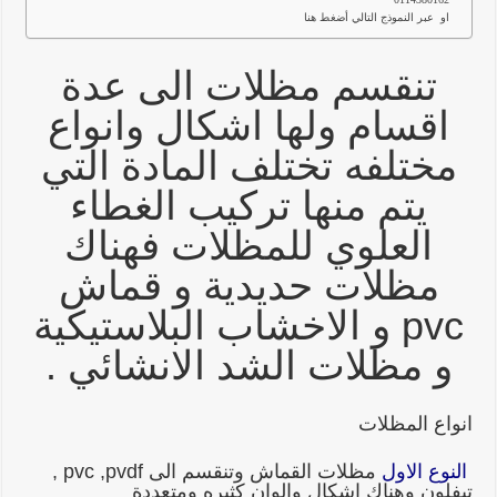
او عبر النموذج التالي أضغط هنا
تنقسم مظلات الى عدة
اقسام ولها اشكال وانواع
مختلفه تختلف المادة التي
يتم منها تركيب الغطاء
العلوي للمظلات فهناك
مظلات حديدية و قماش
pvc و الاخشاب البلاستيكية
و مظلات الشد الانشائي .
انواع المظلات
النوع الاول
مظلات القماش وتنقسم الى pvc ,pvdf ,
تيفلون وهناك اشكال والوان كثيره ومتعددة