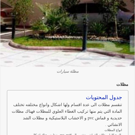
مظلة سيارات
مظلات
جدول المحتويات
تنقسم مظلات الى عدة اقسام ولها اشكال وانواع مختلفه تختلف
المادة التي يتم منها تركيب الغطاء العلوي للمظلات فهناك مظلات
حديدية و قماش pvc و الاخشاب البلاستيكية و مظلات الشد
الانشائي .
انواع المظلات
النوع الاول مظلات القماش وتنقسم الى pvc ,pvdf , تيفلون وهناك اشكال