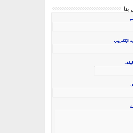
بنا
سم
يد الإلكتروني
لهاتف
ن
ك