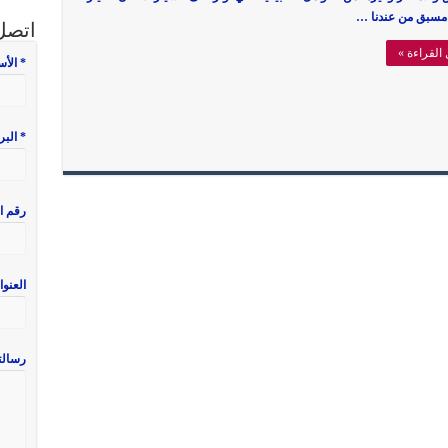
مسبق من عندنا …
اتصل 
القراءة »
* الأ
* البر
رقم ا
العنوا
رسالت