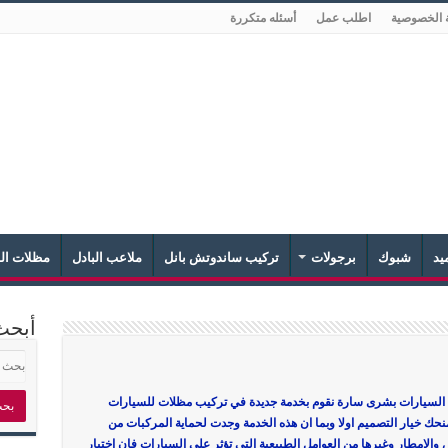
 الخصوصية
اطلب عمل
أسئله متكررة
يد
شبوك
برجولات
تركيب ساندوتش بانل
ملاعب البادل
مظلات الش
أبحث
السيارات بشرى سارة نقوم بخدمة جديدة في تركيب مظلات للسيارات
حك خيار التصميم اولا وبما ان هذه الخدمة وجدت لحماية المركبات من
الامطار وغيرها من العوامل الطبيعية التي تؤثر على السيارات فان اختيار