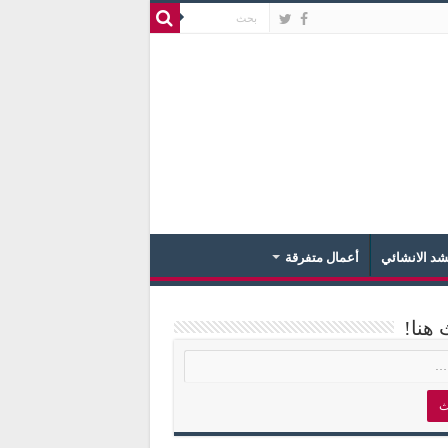
د الانشائي
أعمال متفرقة
 هنا!