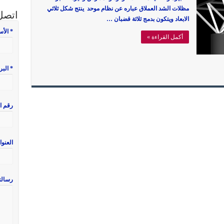
مظلات الشد العملاق عباره عن نظام موحد ينتج شكل ثلاثي
اتصل 
الابعاد ويتكون بدمج ثلاثة قضبان …
* الأ
أكمل القراءة »
* البر
رقم ا
العنوا
رسالت