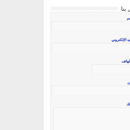
بنا
سم
يد الإلكتروني
لهاتف
ن
ك