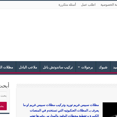
ة الخصوصية
اطلب عمل
أسئله متكررة
يد
شبوك
برجولات
تركيب ساندوتش بانل
ملاعب البادل
مظلات الش
أبحث
مظلات سبيس فريم توريد وتركيب مظلات سبيس فريم او ما
يعرف بـ المظلات العنكبوتيه التي تستخدم في المنصات
الكبيرة و تغطية محطات الوقود والمدارس وغيرها تعتبر