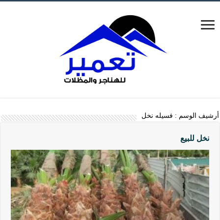
أرشيف الوسم :
فسيله نخل
نخل للبيع