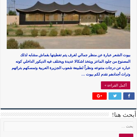
بيوت الشعر عبارة عن منظر جمالي لغرف يتم تغطيتها بقماش مشابه لذلك
المصنوع من جلود الماعز ويتخذ اشكالا عديدة ويختلف فيه الديكور الداخلي كونه
عباره عن درجات متنوعه ونظراً لطبيعة شعوب الجزيرة العربية وتمسكهم بتراثهم
وتراث أجدادهم نقدم لكم بيوت …
أكمل القراءة »
أبحث هنا!