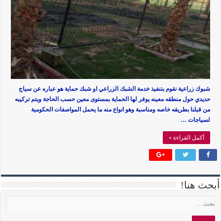
شبوك زراعية نقوم بتنفيذ خدمة الشبك الزراعي او شبك حماية هو عباره عن سياج
حديدي حول منطقه معينه يوفر لها الحماية بمستوى معين حسب الحاجة ويتم تركيبه
من قبلنا بطريقه خاصه ومناسبة وهو انواع منه ما يحمل المواصفات الحكومية
لسياجات …
أكمل القراءة »
أبحث هنا!