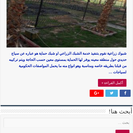
شبوك زراعية نقوم بتنفيذ خدمة الشبك الزراعي او شبك حماية هو عباره عن سياج
حديدي حول منطقه معينه يوفر لها الحماية بمستوى معين حسب الحاجة ويتم تركيبه
من قبلنا بطريقه خاصه ومناسبة وهو انواع منه ما يحمل المواصفات الحكومية
لسياجات …
أكمل القراءة »
أبحث هنا!