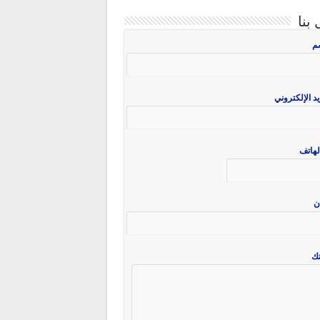
بنا
سم
يد الإلكتروني
لهاتف
ن
ك