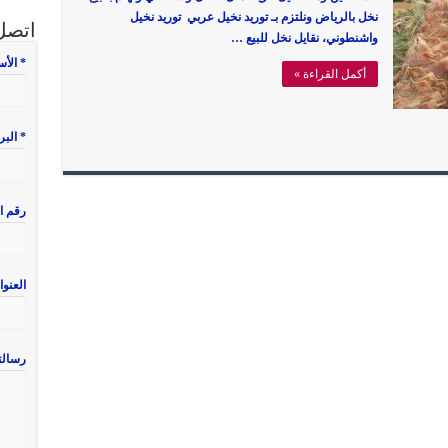
نخل بالرياض ونلتزم بـ توريد نخيل عربي توريد نخيل
اتصل 
واشنطوني، نقايل نخل للبيع …
* الأ
أكمل القراءة »
* البر
رقم ا
العنوا
رسالت