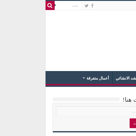
د الانشائي
أعمال متفرقة
 هنا!