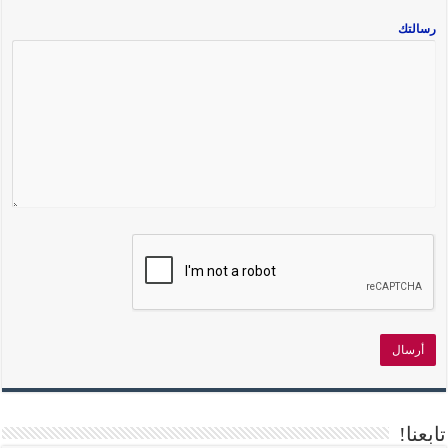
رسالتك
تابعنا!