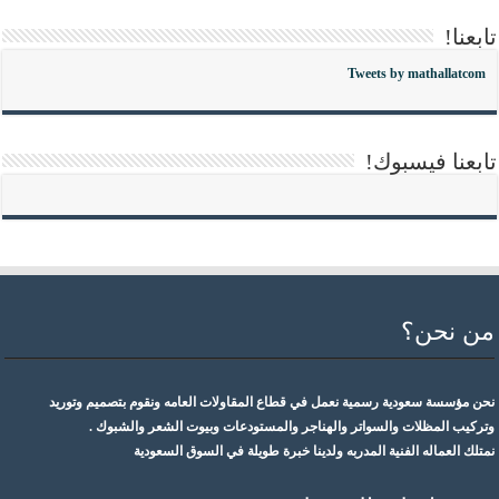
تابعنا!
Tweets by mathallatcom
تابعنا فيسبوك!
من نحن؟
نحن مؤسسة سعودية رسمية نعمل في قطاع المقاولات العامه ونقوم بتصميم وتوريد
وتركيب المظلات والسواتر والهناجر والمستودعات وبيوت الشعر والشبوك .
نمتلك العماله الفنية المدربه ولدينا خبرة طويلة في السوق السعودية