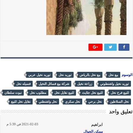
الوسوم
بيع نخل
بيع نخل بالرياض
توريد نخل
توريد نخيل عربي
توريد نخيل واشنطوني
زراعة نخيل
شركة بيع فسائل النخيل
فسيله نخل
للبيع فرخ نخل
للبيع نخل جثايث
للبيع نقايل نخل
مطلوب نخل
نبوت سلطان
نخل السلاطين
نخل برحي
نخل سكري
نخل واشنطني
نقايل نخل للبيع
تعليق واحد
ابراهيم
2021-02-03 في 5:39 م
ممكن الجوال