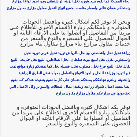
انحاء المملكة كما نقوم ببيع وتوريد نخل الزينه الواشنطني ومن اجود انواع المزارع
ونمنحكم ضمان عالي واسعار مناسبه لجميع انواع النخيل مقاول مزارع مقاول مزارع
ونحن اذ نوفر لكم اشكال كثيره وبافضل الجودات
المتوفره و بامكانكم زيارة الاقسام الاخرى للاطلاع على
مزيدا من التفاصيل او اتصلوا بنا على الارقام الثابته او
الجوال للحصول على التسعيره والنوع والسعر من
خدمات مقاول مزارع بناء مزارع مقاول بناء مزارع
زراعة نخيل نخل واشنطني بيع نخل بالرياض توريد نخيل عربي توريد نخيل
واشنطوني نقايل نخل للبيع نبوت سلطان، نخل السلاطين، للبيع نخل جثايث،، للبيع
نقايل نخل، للبيع فرخ نخل، مطلوب نخل، فسيله نخل كما نمنحكم زيارة مواقع تمت
فيها توريد وزراعة النخل وباجود الانواع والتعامل معها بافضل الطرق الزراعية
والحديثه ونلتزم تجاهككم بمنحكم ضمان على كل ما نقوم بتنفيذه عندكم كما نقوم
ايضا بتنفيذ اعمال
شبوك زراعيه
وتنفيذ اعمال المظلات والسواتر وكل الاعمال التي
تحتاجونها في مزارعكم مقاول مزارع
مقاول مزارع
نوفر لكم اشكال كثيره وبافضل الجودات المتوفره و
بامكانكم زيارة الاقسام الاخرى للاطلاع على مزيدا من
التفاصيل او اتصلوا بنا على الارقام الثابته او الجوال
للحصول على التسعيره والنوع والسعر
نسعد بخدمتكم