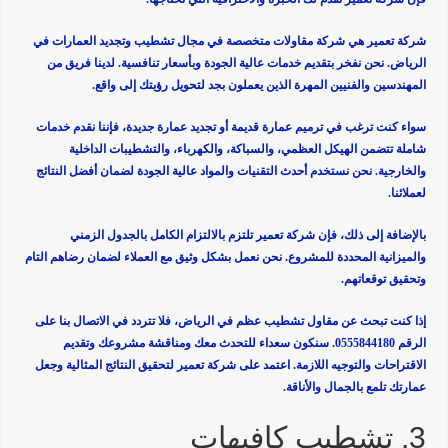
شركة تعمير هي شركة مقاولات متخصصة في مجال تشطيب وتجديد العمارات في
الرياض. نحن نفخر بتقديم خدمات عالية الجودة وبأسعار تنافسية. لدينا فريق من
المهندسين والفنيين المهرة الذين يعملون بجد لتحويل رؤيتك إلى واقع.
سواء كنت ترغب في ترميم عمارة قديمة أو تجديد عمارة جديدة، فإننا نقدم خدمات
شاملة تتضمن الهيكل العظمي، والسباكة، والكهرباء، والتشطيبات الداخلية
والخارجية. نحن نستخدم أحدث التقنيات والمواد عالية الجودة لضمان أفضل النتائج
لعملائنا.
بالإضافة إلى ذلك، فإن شركة تعمير تلتزم بالالتزام الكامل بالجدول الزمني
والميزانية المحددة للمشروع. نحن نعمل بشكل وثيق مع العملاء لضمان رضاهم التام
وتحقيق توقعاتهم.
إذا كنت تبحث عن مقاول تشطيب عظم في الرياض، فلا تتردد في الاتصال بنا على
الرقم 0555844180. سنكون سعداء للتحدث معك ومناقشة مشروعك وتقديم
الاقتراحات والتوجيه اللازمة. اعتمد على شركة تعمير لتحقيق النتائج المثالية وجعل
عمارتك تلمع بالجمال والأناقة.
3. تشطيب كافيهات