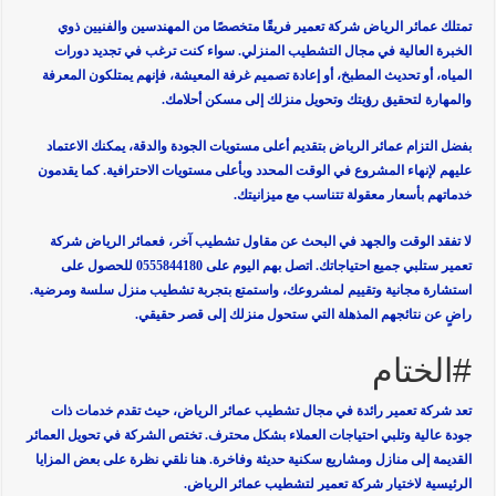
تمتلك عمائر الرياض شركة تعمير فريقًا متخصصًا من المهندسين والفنيين ذوي
الخبرة العالية في مجال التشطيب المنزلي. سواء كنت ترغب في تجديد دورات
المياه، أو تحديث المطبخ، أو إعادة تصميم غرفة المعيشة، فإنهم يمتلكون المعرفة
والمهارة لتحقيق رؤيتك وتحويل منزلك إلى مسكن أحلامك.
بفضل التزام عمائر الرياض بتقديم أعلى مستويات الجودة والدقة، يمكنك الاعتماد
عليهم لإنهاء المشروع في الوقت المحدد وبأعلى مستويات الاحترافية. كما يقدمون
خدماتهم بأسعار معقولة تتناسب مع ميزانيتك.
لا تفقد الوقت والجهد في البحث عن مقاول تشطيب آخر، فعمائر الرياض شركة
تعمير ستلبي جميع احتياجاتك. اتصل بهم اليوم على 0555844180 للحصول على
استشارة مجانية وتقييم لمشروعك، واستمتع بتجربة تشطيب منزل سلسة ومرضية.
راضٍ عن نتائجهم المذهلة التي ستحول منزلك إلى قصر حقيقي.
#الختام
تعد شركة تعمير رائدة في مجال تشطيب عمائر الرياض، حيث تقدم خدمات ذات
جودة عالية وتلبي احتياجات العملاء بشكل محترف. تختص الشركة في تحويل العمائر
القديمة إلى منازل ومشاريع سكنية حديثة وفاخرة. هنا نلقي نظرة على بعض المزايا
الرئيسية لاختيار شركة تعمير لتشطيب عمائر الرياض.