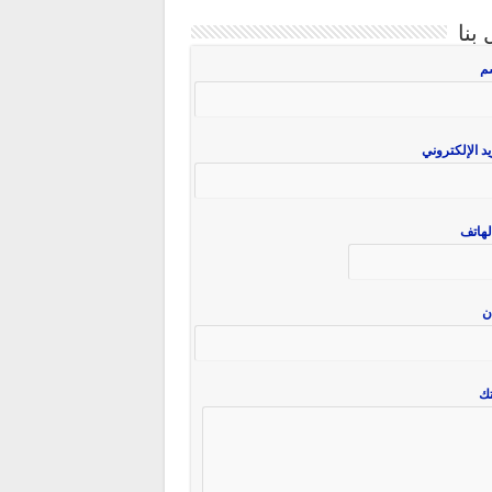
بنا
سم
يد الإلكتروني
لهاتف
ن
ك