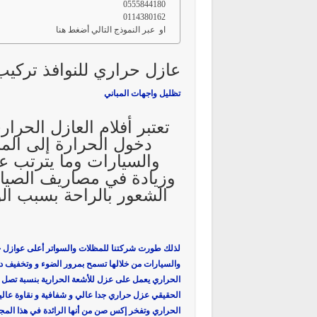
0555844180
0114380162
او عبر النموذج التالي أضغط هنا
عازل حراري للنوافذ تركيب
تظليل واجهات المباني
تعتبر أفلام العازل الحرار
دخول الحرارة إلى المب
والسيارات وما يترتب عل
وزيادة في مصاريف الصيان
الشعور بالراحة بسبب ال
لذلك طورت شركتنا للمظلات والسواتر أعلى عوازل حرا
والسيارات من خلالها تسمح بمرور الضوء و وتخفيف درج
الحقيقي عزل حراري جدا عالي و شفافية و نقاوة عالية
الحراري وتفخر إكس صن من أنها الرائدة في هذا المج