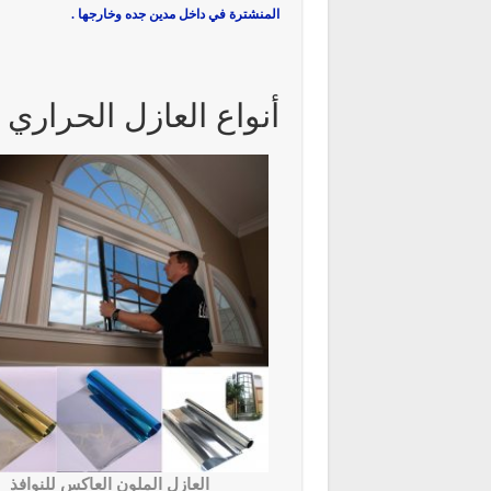
المنشترة في داخل مدين جده وخارجها .
أنواع العازل الحراري ل
العازل الملون العاكس للنوافذ