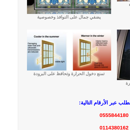
يضفي جمال على النوافذ وخصوصية
تمنع دخول الحرارة وتحافظ على البرودة
رة
طلب عبر الأرقام التالية:
0555844180
0114380162