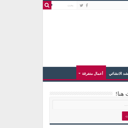
د الانشائي
أعمال متفرقة
 هنا!