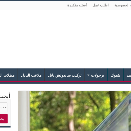
 الخصوصية
اطلب عمل
أسئله متكررة
يد
شبوك
برجولات
تركيب ساندوتش بانل
ملاعب البادل
مظلات الش
أبحث