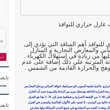
 عازل حراري للنوافذ
ي للنوافذ أهم المنافذ التي تؤدي إلى
اني والمعارض التجارية و المنازل
يها من زيادة في إستهلاك الكهرباء
ة المترتبة على ذلك إضافة على عدم
وهج والحرارة القادمة من الشمس .
تابعنا
atcom
ري عالميا بتقنية السوبر نانو سيراميك لنوافذ المباني وزجاج المعارض
ة الحرارة الداخله وتمنحك مزيد من الراحة والبرودة حيث أن العازل
الحراري يعمل على عزل للأشعة الحرارية بنسبة تصل الى 98 % من الإشعة الحرارية و شفافية تصل إلى 70 % هذا هو الفرق
 خالية من المعدن ، لا تعتمد على الألوان العاكسة والمعدن في العزل
تابعن
ال ونفذت العديد مم المشاريع في جميع المدن المملكة ولها معارض