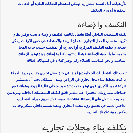
للأرضيات. أما بالنسبة للجدران، فيمكن استخدام الدهانات العادية أو الدهانات
الديكورية أو ورق الحائط.
التكييف والإضاءة
تكلفة التشطيب الداخلي أيضًا تشمل تكاليف التكييف والإضاءة. يجب توفير نظام
تكييف مناسب للمحل التجاري لضمان الراحة والاستدامة في جميع الأوقات. يمكن
استخدام أنظمة التكييف المركزية أو الجدارية أو المنفصلة حسب حاجة المحل
وحجمه.أما بالنسبة للإضاءة، فيتطلب تثبيت أنظمة إضاءة جيدة توفير الإضاءة
المناسبة والجو المناسب للعملاء رغم توفير كفاءة في استهلاك الطاقة.
تلعب تلك التشطيبات الداخلية دورًا هامًا في خلق محل تجاري جذاب ومريح للعملاء.
إذا كنت تخطط لبناء محل تجاري في الرياض ومدن المملكة، يجب أن تستشير
شركة تعمير الكبرى. فهي توفر خدمات تشطيب داخلي عالية الجودة ومتوافقة مع
احتياجات مشروعك. للحصول على تقدير دقيق لتكلفة التشطيبات الداخلية ومزيد من
المعلومات، اتصل على الرقم 0555844180. سيساعدك فريق خبراء التشطيب
الداخلي لديهم في تحقيق رؤية محلك التجاري وتنفيذ تصميم داخلي مبتكر وجذاب
يعكس هوية علامتك التجارية.
تكلفة بناء محلات تجارية