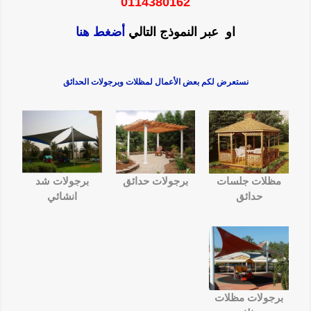
0114380162
او عبر النموذج التالي
أضغط هنا
نستعرض لكم بعض الأعمال لمظلات وبرجولات الحدائق
مظلات جلسات
برجولات حدائق
برجولات شد
حدائق
انشائي
برجولات مظلات