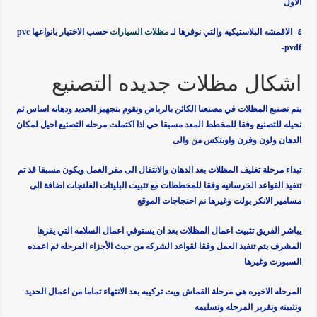
الاول
٤- الاقمشه البلاستيكيه والتي نوفرها لـ
مظلات السيارات
حسب الاختيار بانواعها pvc
-pvdf
اشكال مظلات جديده التصنيع
يتم تصنيع المظلات في مصنعنا الكائن بالرياض ونقوم بتجهيز الحديد ودهانه اساس ثم
نحيله للتصنيع وفقا للمخطط المعد مسبقا حي اذا اكتملت مرحله التصنيع احيل لمكان
الدهان ولون وفرن واوبتكس من والى
تبداء مرحلة تغليف المظلات بعد الدهان والانتقال الى مقر العمل ويكون مسبقا قد تم
تنفيذ القواعد الخرسانيه وفقا للمخططات مع تثبيت البليتات الفلنجات اضافة الى
مسامير الانكر بولت وغيرها نم احتجاجات الموقع
يباشر الفريق تثبيت اعمال المظلات بعد ان يستوفي اعمال السلامه التي يقرها
المشرف يتم تنفيذ العمل وفقا لقواعد الشركه من حيث الأجزاء المرحله ثم اعمده
السبورت وغيرها
المرحله الاخيره هي مرحلة القماش ويت تركيبه بعد الانتهاء تماما من اعمال الحديد
وتثبيته وتقرير المرحله وتسليمه