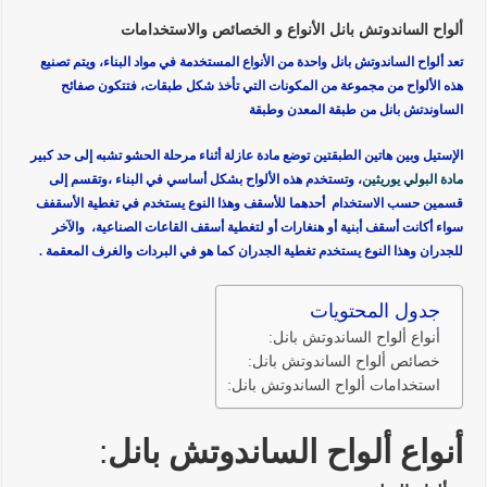
ألواح الساندوتش بانل الأنواع و الخصائص والاستخدامات
تعد ألواح الساندوتش بانل واحدة من الأنواع المستخدمة في مواد البناء، ويتم تصنيع
هذه الألواح من مجموعة من المكونات التي تأخذ شكل طبقات، فتتكون صفائح
الساوندتش بانل من طبقة المعدن وطبقة
الإستيل وبين هاتين الطبقتين توضع مادة عازلة أثناء مرحلة الحشو تشبه إلى حد كبير
مادة البولي يوريثين
، وتستخدم هذه الألواح بشكل أساسي في البناء ،وتقسم إلى
قسمين حسب الاستخدام أحدهما للأسقف وهذا النوع يستخدم في تغطية الأسقفف
سواء أكانت أسقف أبنية أو هنغارات أو لتغطية أسقف القاعات الصناعية، والآخر
للجدران وهذا النوع يستخدم تغطية الجدران كما هو في البردات والغرف المعقمة .
جدول المحتويات
أنواع ألواح الساندوتش بانل:
خصائص ألواح الساندوتش بانل:
استخدامات ألواح الساندوتش بانل:
أنواع ألواح الساندوتش بانل
: