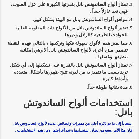
تمتاز ألواح الساندوتس بانل بقدرتها الكبيرة على عزل الصوت،
فهي تعد عازلاً جيداً .
تتوافق ألواح الساندوتش بانل مع البيئة بشكل كبير.
تعتبر ألواح الساندوتس بانل من الألواح ذات المقاومة العالية
للحوادث الطبيعية كالزلال وغيرها.
مما يميز هذه الألواح سهولة فكها وتركيبها ، بالتالي فهذه النقطة
تتضمن ميزة أخرى لألواح الساندوتش بانل ألا وهي إمكانية
تنظيفها وغسلها .
تمتاز ألواح الساندوتش بانل بالقدرة على تشكيلها إلى أي شكل
تريد بسبب ما تتميز به من ليونة تتيح ظهورها بأشكال متعددة
وأنماط كثيرة.
مدة بقائها طويلة جداً.
استخدامات ألواح الساندوتش
بانل
:
استناداً إلى ما تم ذكره أعلى من مميزات وخصائص عديدة لألواح الساندوتش بانل
فإن هذا الأمر وسع من نطاق استخدامها وعدد أغراضها، ومن هذه الاستخدامات :